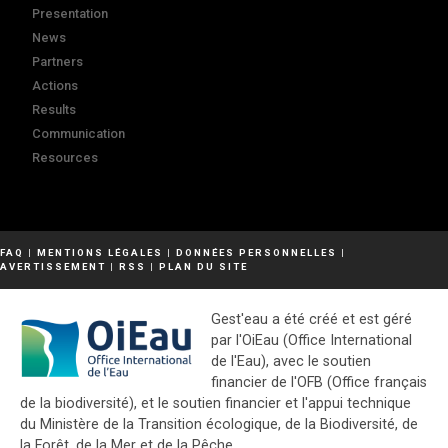
Presentation
News
Partners
Actions
Results
Communication
Resources
FAQ
|
MENTIONS LÉGALES
|
DONNÉES PERSONNELLES
|
AVERTISSEMENT
|
RSS
|
PLAN DU SITE
Gest'eau a été créé et est géré
par l'OiEau (Office International
de l'Eau), avec le soutien
financier de l'OFB (Office français
de la biodiversité), et le soutien financier et l'appui technique
du Ministère de la Transition écologique, de la Biodiversité, de
la Forêt, de la Mer et de la Pêche.