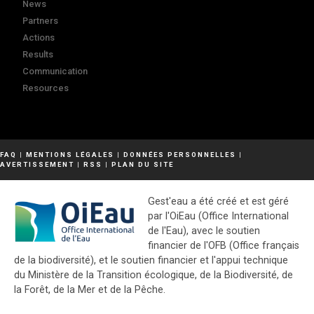
News
Partners
Actions
Results
Communication
Resources
FAQ
|
MENTIONS LÉGALES
|
DONNÉES PERSONNELLES
|
AVERTISSEMENT
|
RSS
|
PLAN DU SITE
Gest'eau a été créé et est géré
par l'OiEau (Office International
de l'Eau), avec le soutien
financier de l'OFB (Office français
de la biodiversité), et le soutien financier et l'appui technique
du Ministère de la Transition écologique, de la Biodiversité, de
la Forêt, de la Mer et de la Pêche.