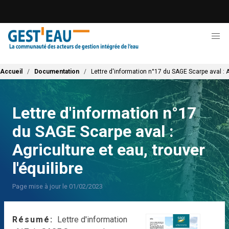
Aller
au
contenu
principal
Fil d'Ariane
Accueil
Documentation
Lettre d'information n°17 du SAGE Scarpe aval : Ag
Lettre d'information n°17
du SAGE Scarpe aval :
Agriculture et eau, trouver
l'équilibre
Page mise à jour le 01/02/2023
Résumé
Lettre d'information