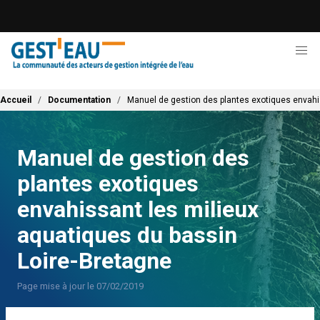
Aller
au
contenu
principal
Fil d'Ariane
Accueil
Documentation
Manuel de gestion des plantes exotiques envahi
Manuel de gestion des
plantes exotiques
envahissant les milieux
aquatiques du bassin
Loire-Bretagne
Page mise à jour le 07/02/2019