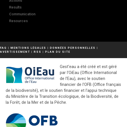
Actions
Results
Communication
Resources
FAQ
|
MENTIONS LÉGALES
|
DONNÉES PERSONNELLES
|
AVERTISSEMENT
|
RSS
|
PLAN DU SITE
Gest'eau a été créé et est géré
par l'OiEau (Office International
de l'Eau), avec le soutien
financier de l'OFB (Office français
de la biodiversité), et le soutien financier et l'appui technique
du Ministère de la Transition écologique, de la Biodiversité, de
la Forêt, de la Mer et de la Pêche.