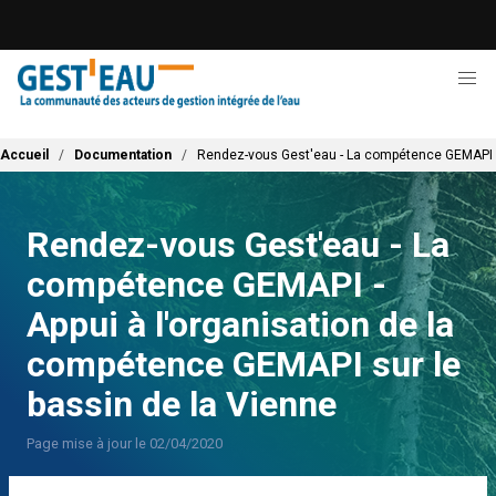
Aller
au
contenu
principal
Fil d'Ariane
Accueil
Documentation
Rendez-vous Gest'eau - La compétence GEMAPI - 
Rendez-vous Gest'eau - La
compétence GEMAPI -
Appui à l'organisation de la
compétence GEMAPI sur le
bassin de la Vienne
Page mise à jour le 02/04/2020