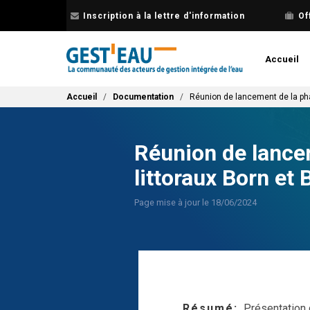
Aller
Inscription à la lettre d'information
Of
au
contenu
principal
Accueil
Fil d'Ariane
Accueil
Documentation
Réunion de lancement de la phas
Réunion de lance
littoraux Born et 
Page mise à jour le 18/06/2024
Résumé
Présentation 