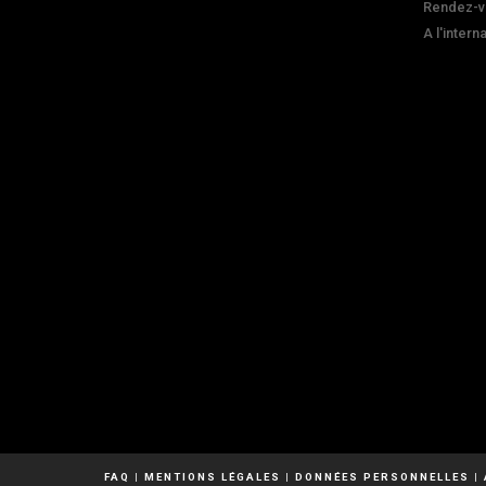
Rendez-v
A l'intern
FAQ
|
MENTIONS LÉGALES
|
DONNÉES PERSONNELLES
|