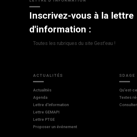
LETTRE D'INFORMATION
Inscrivez-vous à la lettre
d'information :
Toutes les rubriques du site Gest'eau !
ACTUALITÉS
SDAGE
Actualités
Qu'est-ce
Agenda
Textes ré
Lettre d'information
Consulte
Lettre GEMAPI
Lettre PTGE
Proposer un événement