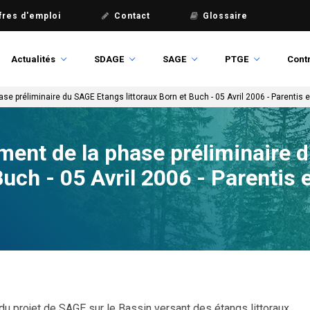
fres d'emploi
Contact
Glossaire
Actualités
SDAGE
SAGE
PTGE
Contr
e préliminaire du SAGE Etangs littoraux Born et Buch - 05 Avril 2006 - Parentis 
ment de la phase préliminaire 
Buch - 05 Avril 2006 - Parentis 
du projet de SAGE sur le Bassin versant des étangs littoraux