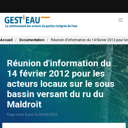
Aller
au
contenu
principal
Fil d'Ariane
Accueil
Documentation
Réunion d'information du 14 février 2012 pour le
Réunion d'information du
14 février 2012 pour les
acteurs locaux sur le sous
bassin versant du ru du
Maldroit
Page mise à jour le 06/02/2023