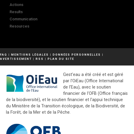
Actions
Results
Communication
Resources
FAQ
|
MENTIONS LÉGALES
|
DONNÉES PERSONNELLES
|
AVERTISSEMENT
|
RSS
|
PLAN DU SITE
Gest'eau a été créé et est géré
par l'OiEau (Office International
de l'Eau), avec le soutien
financier de l'OFB (Office français
de la biodiversité), et le soutien financier et l'appui technique
du Ministère de la Transition écologique, de la Biodiversité, de
la Forêt, de la Mer et de la Pêche.