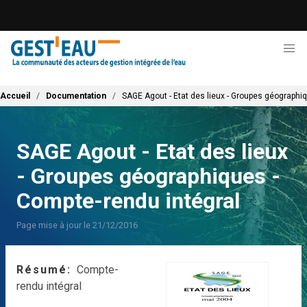
Aller
au
contenu
principal
Fil d'Ariane
Accueil
Documentation
SAGE Agout - Etat des lieux - Groupes géographi
SAGE Agout - Etat des lieux
- Groupes géographiques -
Compte-rendu intégral
Page mise à jour le 21/12/2016
Résumé
Compte-
rendu intégral