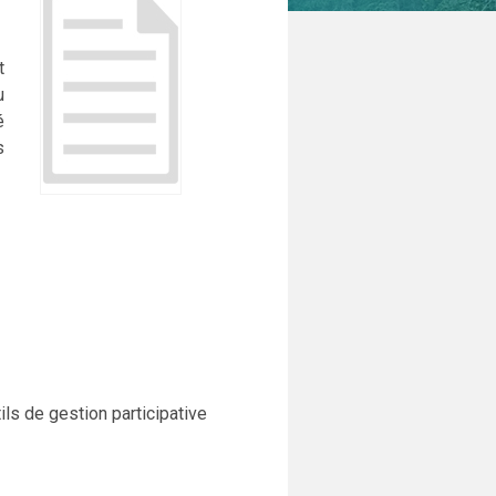
t
u
é
s
ils de gestion participative