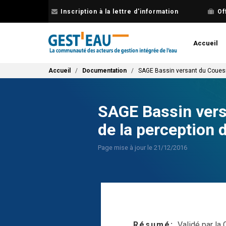
Aller
Inscription à la lettre d'information
Of
au
contenu
principal
Accueil
Fil d'Ariane
Accueil
Documentation
SAGE Bassin versant du Couesno
SAGE Bassin versa
de la perception 
Page mise à jour le 21/12/2016
Résumé
Validé par la 