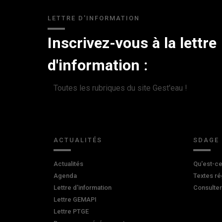
LETTRE D'INFORMATION
Inscrivez-vous à la lettre
d'information :
Toutes les rubriques du site Gest'eau !
ACTUALITÉS
SDAGE
Actualités
Qu'est-ce
Agenda
Textes ré
Lettre d'information
Consulte
Lettre GEMAPI
Lettre PTGE