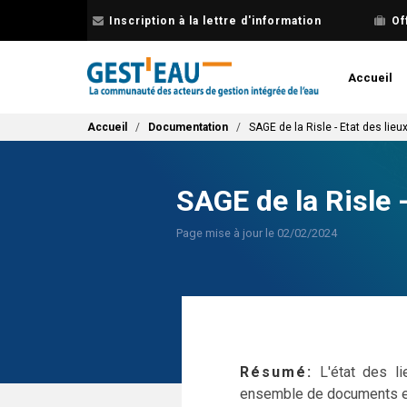
Aller
Inscription à la lettre d'information
Of
au
contenu
principal
Accueil
Fil d'Ariane
Accueil
Documentation
SAGE de la Risle - Etat des lieu
SAGE de la Risle -
Page mise à jour le 02/02/2024
Résumé
L'état des l
ensemble de documents et