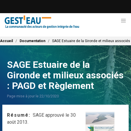
Aller
au
contenu
principal
Fil d'Ariane
Accueil
Documentation
SAGE Estuaire de la Gironde et milieux associés
SAGE Estuaire de la
Gironde et milieux associés
: PAGD et Règlement
Page mise à jour le 22/10/2020
Résumé
SAGE approuvé le 30
août 2013.