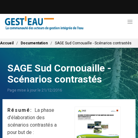
Aller
au
contenu
principal
Fil d'Ariane
Accueil
Documentation
SAGE Sud Cornouaille - Scénarios contrastés
SAGE Sud Cornouaille -
Scénarios contrastés
Page mise à jour le 21/12/2016
Résumé
La phase
d’élaboration des
scénarios contrastés a
pour but de :