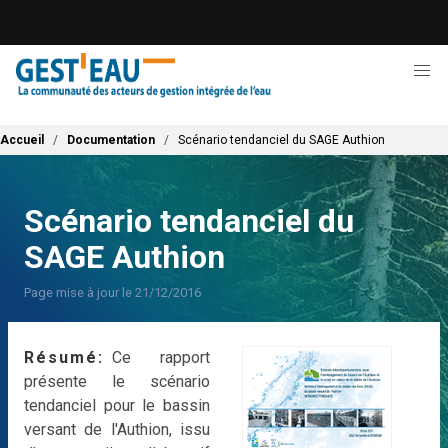
Aller
au
contenu
principal
Fil d'Ariane
Accueil
Documentation
Scénario tendanciel du SAGE Authion
Scénario tendanciel du
SAGE Authion
Page mise à jour le 21/12/2016
Résumé
Ce rapport
présente le scénario
tendanciel pour le bassin
versant de l'Authion, issu