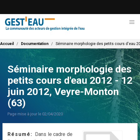
Aller
au
contenu
principal
Fil d'Ariane
Accueil
Documentation
Séminaire morphologie des petits cours d'eau 20
Séminaire morphologie des
petits cours d'eau 2012 - 12
juin 2012, Veyre-Monton
(63)
Page mise à jour le 02/04/2020
Résumé
Dans le cadre de