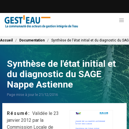
Aller
au
contenu
principal
Fil d'Ariane
Accueil
Documentation
Synthèse de l'état initial et du diagnostic du S
Synthèse de l'état initial et
du diagnostic du SAGE
Nappe Astienne
Page mise à jour le 21/12/2016
Résumé
Validée le 23
janvier 2012 par la
Commission Locale de