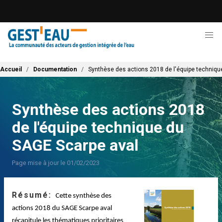
Aller
au
contenu
principal
Fil d'Ariane
Accueil
Documentation
Synthèse des actions 2018 de l'équipe techniqu
Synthèse des actions 2018
de l'équipe technique du
SAGE Scarpe aval
Page mise à jour le 01/02/2023
Résumé
Cette synthèse des
actions 2018 du SAGE Scarpe aval
récapitule les thématiques prioritaires