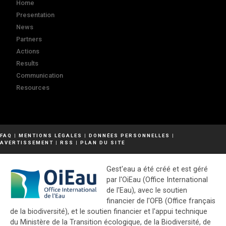
Home
Presentation
News
Partners
Actions
Results
Communication
Resources
FAQ
|
MENTIONS LÉGALES
|
DONNÉES PERSONNELLES
|
AVERTISSEMENT
|
RSS
|
PLAN DU SITE
Gest'eau a été créé et est géré
par l'OiEau (Office International
de l'Eau), avec le soutien
financier de l'OFB (Office français
de la biodiversité), et le soutien financier et l'appui technique
du Ministère de la Transition écologique, de la Biodiversité, de