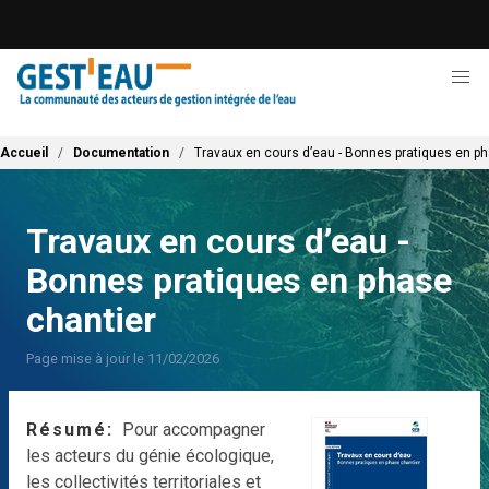
Aller
au
contenu
principal
Fil d'Ariane
Accueil
Documentation
Travaux en cours d’eau - Bonnes pratiques en p
Travaux en cours d’eau -
Bonnes pratiques en phase
chantier
Page mise à jour le 11/02/2026
Résumé
Pour accompagner
les acteurs du génie écologique,
les collectivités territoriales et