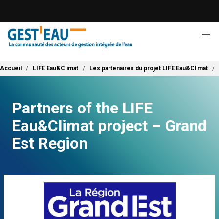
Aller
au
contenu
principal
Fil d'Ariane
Accueil
LIFE Eau&Climat
Les partenaires du projet LIFE Eau&Climat
Partners of the LIFE
Eau&Climat project – Grand
Est Region