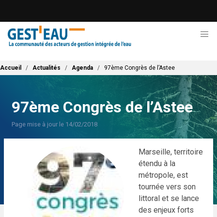
Aller
au
contenu
principal
Fil d'Ariane
Accueil
Actualités
Agenda
97ème Congrès de l’Astee
97ème Congrès de l’Astee
Page mise à jour le 14/02/2018
Marseille, territoire
étendu à la
métropole, est
tournée vers son
littoral et se lance
des enjeux forts