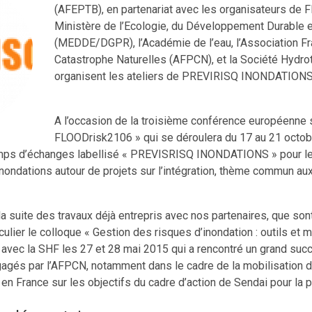
(AFEPTB), en partenariat avec les organisateurs de
Ministère de l’Ecologie, du Développement Durable e
(MEDDE/DGPR), l’Académie de l’eau, l’Association F
Catastrophe Naturelles (AFPCN), et la Société Hydr
organisent les ateliers de PREVIRISQ INONDATIONS 
A l’occasion de la troisième conférence européenne s
FLOODrisk2106 » qui se déroulera du 17 au 21 octobr
mps d’échanges labellisé « PREVISRISQ INONDATIONS » pour les
inondations autour de projets sur l’intégration, thème commun a
la suite des travaux déjà entrepris avec nos partenaires, que sont
iculier le colloque « Gestion des risques d’inondation : outils e
 avec la SHF les 27 et 28 mai 2015 qui a rencontré un grand succ
gagés par l’AFPCN, notamment dans le cadre de la mobilisation
 en France sur les objectifs du cadre d’action de Sendai pour la