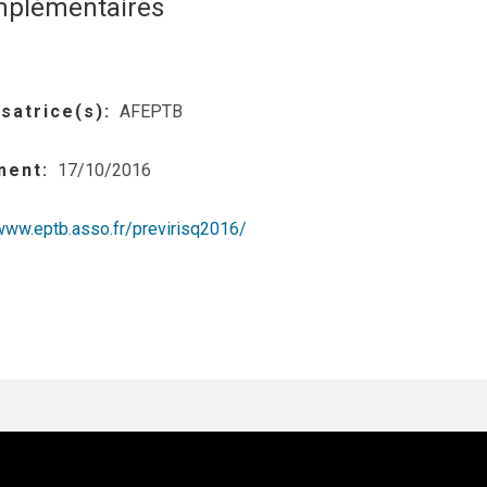
mplémentaires
satrice(s)
AFEPTB
ment
17/10/2016
/www.eptb.asso.fr/previrisq2016/