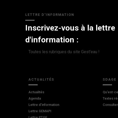
LETTRE D'INFORMATION
Inscrivez-vous à la lettre
d'information :
Toutes les rubriques du site Gest'eau !
ACTUALITÉS
SDAGE
Actualités
Qu'est-ce
Agenda
Textes ré
Lettre d'information
Consulte
Lettre GEMAPI
Lettre PTGE