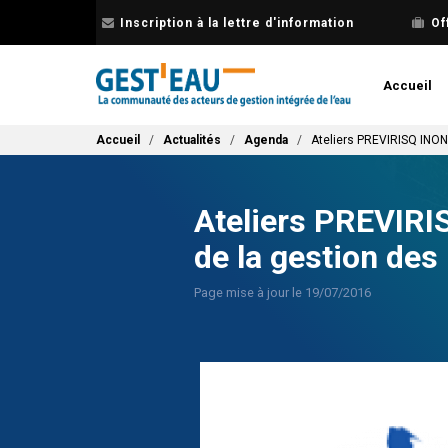
Aller
Inscription à la lettre d'information
Of
au
contenu
principal
Accueil
Fil d'Ariane
Accueil
Actualités
Agenda
Ateliers PREVIRISQ INON
Ateliers PREVIRI
de la gestion des
Page mise à jour le 19/07/2016