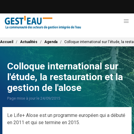
Aller
au
contenu
principal
Fil d'Ariane
Accueil
Actualités
Agenda
Colloque international sur l'étude, la resta
Colloque international sur
l'étude, la restauration et la
gestion de l'alose
Page mise à jour le 24/09/2015
Le Life+ Alose est un programme européen qui a débuté
en 2011 et qui se termine en 2015.