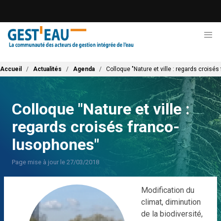
Aller
au
contenu
principal
Fil d'Ariane
Accueil
Actualités
Agenda
Colloque "Nature et ville : regards croisé
Colloque "Nature et ville :
regards croisés franco-
lusophones"
Page mise à jour le 27/03/2018
Modification du
climat, diminution
de la biodiversité,