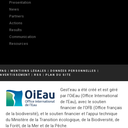
Presentation
News
Partners
Actions
Results
Communication
Resources
FAQ
|
MENTIONS LÉGALES
|
DONNÉES PERSONNELLES
|
AVERTISSEMENT
|
RSS
|
PLAN DU SITE
Gest'eau a été créé et est géré
par l'OiEau (Office International
de l'Eau), avec le soutien
financier de l'OFB (Office français
de la biodiversité), et le soutien financier et l'appui technique
du Ministère de la Transition écologique, de la Biodiversité, de
la Forêt, de la Mer et de la Pêche.