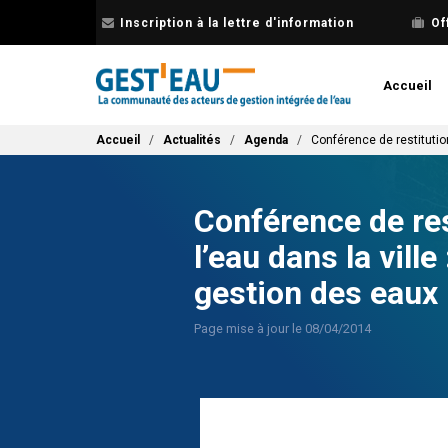
Aller
Inscription à la lettre d'information
Of
au
contenu
principal
Accueil
Fil d'Ariane
Accueil
Actualités
Agenda
Conférence de restitutio
Conférence de re
l’eau dans la vill
gestion des eaux
Page mise à jour le 08/04/2014