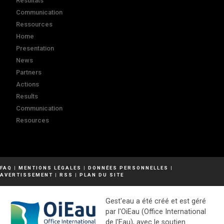
Résultats
Communication
Ressources
Home
Presentation
News
Partners
Actions
Results
Communication
Resources
FAQ
|
MENTIONS LÉGALES
|
DONNÉES PERSONNELLES
|
AVERTISSEMENT
|
RSS
|
PLAN DU SITE
Gest'eau a été créé et est géré
par l'OiEau (Office International
de l'Eau), avec le soutien