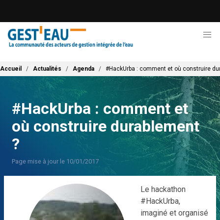
Aller
au
contenu
principal
Fil d'Ariane
Accueil
Actualités
Agenda
#HackUrba : comment et où construire du
#HackUrba : comment et
où construire durablement
?
Page mise à jour le 10/01/2017
Le hackathon
#HackUrba,
imaginé et organisé