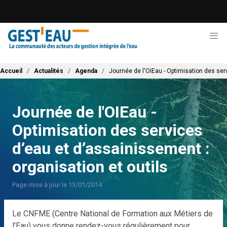
Aller
au
contenu
principal
Fil d'Ariane
Accueil
Actualités
Agenda
Journée de l'OIEau - Optimisation des serv
Journée de l'OIEau -
Optimisation des services
d’eau et d’assainissement :
organisation et outils
Page mise à jour le 13/01/2014
Le CNFME (Centre National de Formation aux Métiers de
l'Eau) vous donne rendez-vous régulièrement pour