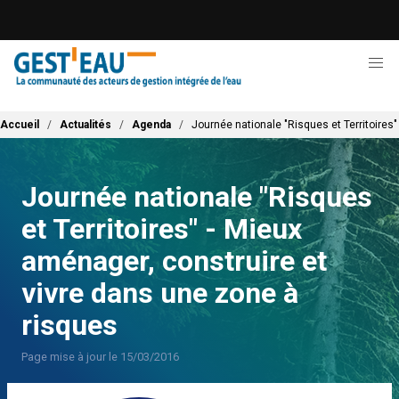
Aller
au
contenu
principal
Fil d'Ariane
Accueil
Actualités
Agenda
Journée nationale "Risques et Territoires
Journée nationale "Risques
et Territoires" - Mieux
aménager, construire et
vivre dans une zone à
risques
Page mise à jour le 15/03/2016