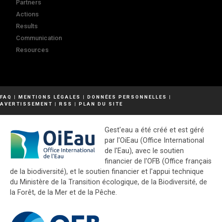
Partners
Actions
Results
Communication
Resources
FAQ
|
MENTIONS LÉGALES
|
DONNÉES PERSONNELLES
|
AVERTISSEMENT
|
RSS
|
PLAN DU SITE
Gest'eau a été créé et est géré
par l'OiEau (Office International
de l'Eau), avec le soutien
financier de l'OFB (Office français
de la biodiversité), et le soutien financier et l'appui technique
du Ministère de la Transition écologique, de la Biodiversité, de
la Forêt, de la Mer et de la Pêche.