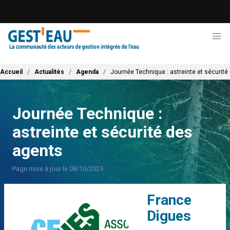
Aller
au
contenu
principal
Fil d'Ariane
Accueil
Actualités
Agenda
Journée Technique : astreinte et sécurité
Journée Technique :
astreinte et sécurité des
agents
Page mise à jour le 08/10/2025
F
rance
D
igues