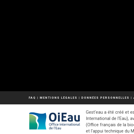
FAQ
|
MENTIONS LÉGALES
|
DONNÉES PERSONNELLES
|
Gest'eau a été créé et es
International de l'Eau), a
(Office français de la bio
et l'appui technique du M