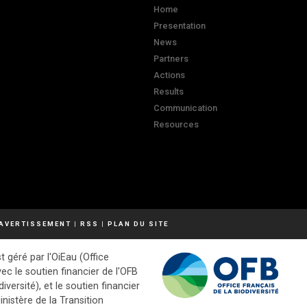
Home
Presentation
News
Partners
Actions
Results
Communication
Resources
AVERTISSEMENT
|
RSS
|
PLAN DU SITE
t géré par l'OiEau (Office
vec le soutien financier de l'OFB
diversité), et le soutien financier
inistère de la Transition