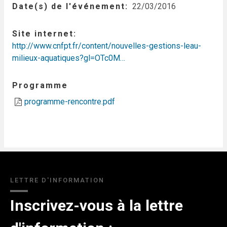
Date(s) de l'événement
22/03/2016
Site internet
http://www.cnfpt.fr/content/nouvelles-gestions-leau-
milieux-aquatiques?gl=OTc0M…
Programme
programme-rencontre.pdf
LETTRE D'INFORMATION
Inscrivez-vous à la lettre