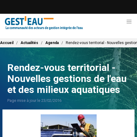
Aller
au
contenu
principal
Fil d'Ariane
Accueil
Actualités
Agenda
Rendez-vous territorial - Nouvelles gestio
Rendez-vous territorial -
Nouvelles gestions de l'eau
et des milieux aquatiques
Page mise à jour le 23/02/2016