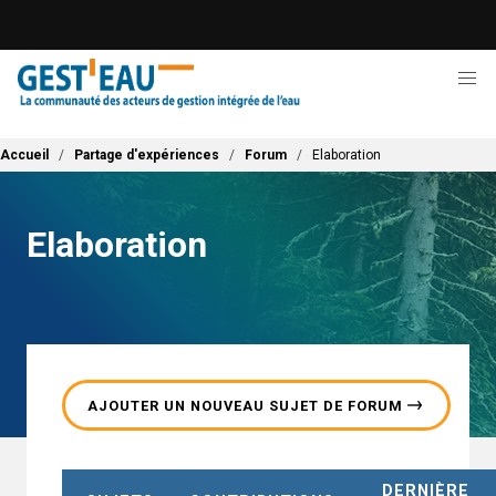
Aller
au
contenu
principal
Fil d'Ariane
Accueil
Partage d'expériences
Forum
Elaboration
Elaboration
AJOUTER UN NOUVEAU SUJET DE FORUM
DERNIÈRE