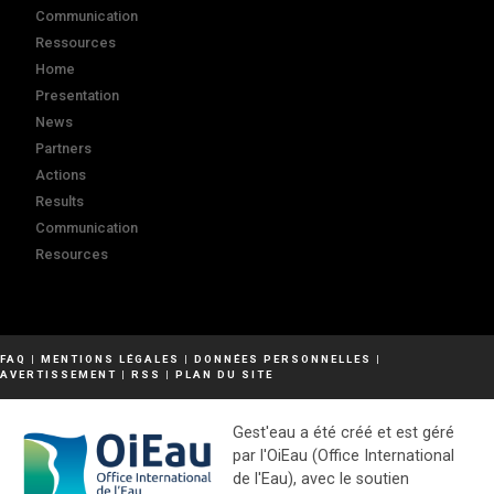
Communication
Ressources
Home
Presentation
News
Partners
Actions
Results
Communication
Resources
FAQ
|
MENTIONS LÉGALES
|
DONNÉES PERSONNELLES
|
AVERTISSEMENT
|
RSS
|
PLAN DU SITE
Gest'eau a été créé et est géré
par l'OiEau (Office International
de l'Eau), avec le soutien