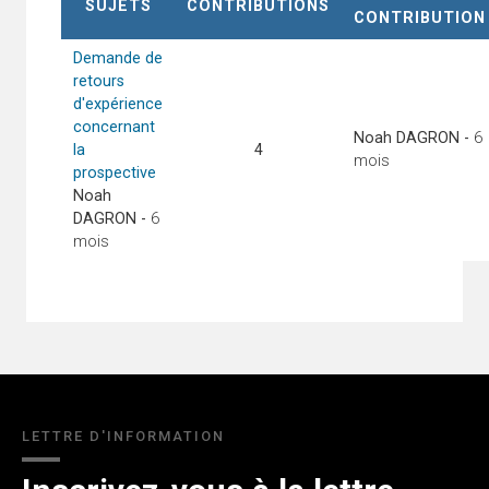
SUJETS
CONTRIBUTIONS
CONTRIBUTION
Demande de
retours
d'expérience
concernant
Noah DAGRON
-
6
la
4
mois
prospective
Noah
DAGRON
-
6
mois
LETTRE D'INFORMATION