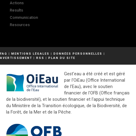
Actions
Results
Communication
Resources
FAQ
|
MENTIONS LÉGALES
|
DONNÉES PERSONNELLES
|
AVERTISSEMENT
|
RSS
|
PLAN DU SITE
Gest'eau a été créé et est géré
par l'OiEau (Office International
de l'Eau), avec le soutien
financier de l'OFB (Office français
de la biodiversité), et le soutien financier et l'appui technique
du Ministère de la Transition écologique, de la Biodiversité, de
la Forêt, de la Mer et de la Pêche.