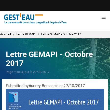
Aller
au
contenu
principal
Fil d'Ariane
Accueil
Lettre GEMAPI
Lettre GEMAPI - Octobre 2017
Lettre GEMAPI - Octobre
2017
Page mise à jour le 27/10/2017
Submitted by
Audrey Bornancin
on
27/10/2017