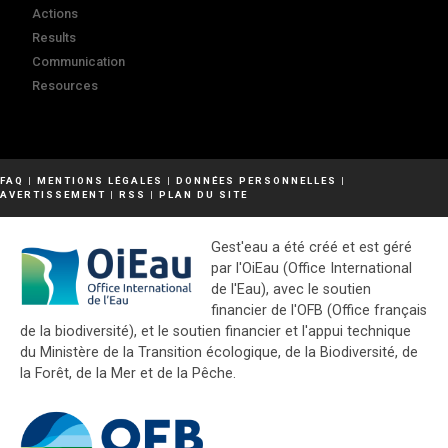
Actions
Results
Communication
Resources
FAQ
|
MENTIONS LÉGALES
|
DONNÉES PERSONNELLES
|
AVERTISSEMENT
|
RSS
|
PLAN DU SITE
Gest'eau a été créé et est géré
par l'OiEau (Office International
de l'Eau), avec le soutien
financier de l'OFB (Office français
de la biodiversité), et le soutien financier et l'appui technique
du Ministère de la Transition écologique, de la Biodiversité, de
la Forêt, de la Mer et de la Pêche.