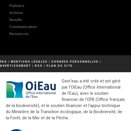
Partners
Actions
Results
Communication
Resources
FAQ
|
MENTIONS LÉGALES
|
DONNÉES PERSONNELLES
|
AVERTISSEMENT
|
RSS
|
PLAN DU SITE
Gest'eau a été créé et est géré
par l'OiEau (Office International
de l'Eau), avec le soutien
financier de l'OFB (Office français
de la biodiversité), et le soutien financier et l'appui technique
du Ministère de la Transition écologique, de la Biodiversité, de
la Forêt, de la Mer et de la Pêche.