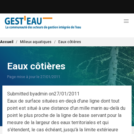
Aller
au
contenu
principal
Fil d'Ariane
Accueil
Milieux aquatiques
Eaux côtières
Eaux côtières
Page mise à jour le 27/01/2011
Submitted by
admin
on
27/01/2011
Eaux de surface situées en-deçà d'une ligne dont tout
point est situé à une distance d'un mille marin au-delà du
point le plus proche de la ligne de base servant pour la
mesure de la largeur des eaux territoriales et qui
s'étendent, le cas échéant, jusqu'à la limite extérieure