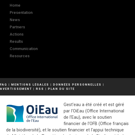
Home
Presentation
News
Partners
Actions
Results
Communication
Resources
FAQ
|
MENTIONS LÉGALES
|
DONNÉES PERSONNELLES
|
AVERTISSEMENT
|
RSS
|
PLAN DU SITE
Gest'eau a été créé et est géré
par l'OiEau (Office International
de l'Eau), avec le soutien
financier de l'OFB (Office français
de la biodiversité), et le soutien financier et l'appui technique