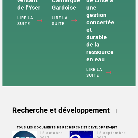
versant
Camargue
de crise à
de l'Yser
Gardoise
une
gestion
LIRE LA
LIRE LA
concertée
SUITE
SUITE
et
durable
de la
ressource
en eau
LIRE LA
SUITE
Recherche et développement
|
TOUS LES DOCUMENTS DE RECHERCHE ET DÉVELOPPEMENT
12 octobre
12 septembre
2017
2017