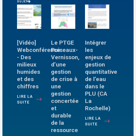
SUJETS
[Vidéo]
Le PTGE
Intégrer
Webconférence
Puiseaux-
les
- Des
Vernisson,
enjeux de
milieux
d’une
gestion
humides
gestion
quantitative
et des
de crise à
de l’eau
chiffres
une
dans le
gestion
PLU (CA
LIRE LA
concertée
La
SUITE
et
Rochelle)
durable
LIRE LA
de la
SUITE
ressource