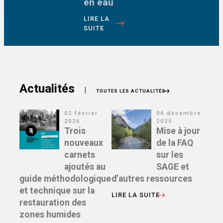
en eau
LIRE LA
SUITE
Actualités
|
TOUTES LES ACTUALITÉS
02 février
04 décembre
2026
2025
Trois
Mise à jour
nouveaux
de la FAQ
carnets
sur les
ajoutés au
SAGE et
guide méthodologique
d’autres ressources
et technique sur la
LIRE LA SUITE
restauration des
zones humides