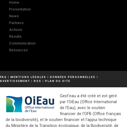
Home
Presentation
News
Partners
Actions
Results
Communication
Resources
FAQ
|
MENTIONS LÉGALES
|
DONNÉES PERSONNELLES
|
AVERTISSEMENT
|
RSS
|
PLAN DU SITE
Gest'eau a été créé et est géré
par l'OiEau (Office International
de l'Eau), avec le soutien
financier de l'OFB (Office français
de la biodiversité), et le soutien financier et l'appui technique
du Ministère de la Transition écologique, de la Biodiversité, de