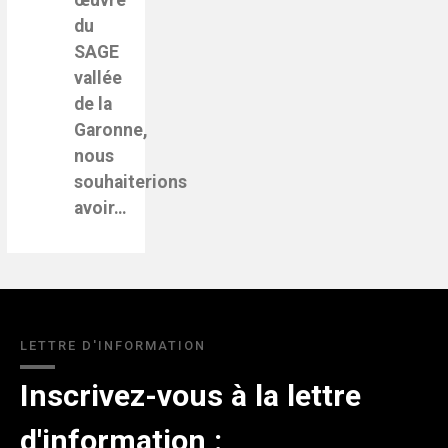
œuvre
du
SAGE
vallée
de la
Garonne,
nous
souhaiterions
avoir…
LETTRE D'INFORMATION
Inscrivez-vous à la lettre
d'information :