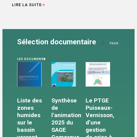
LIRE LA SUITE
Sélection documentaire
|
TOUS
LES DOCUMENTS
Liste des
Synthèse
Le PTGE
zones
de
Puiseaux-
humides
l'animation
Vernisson,
sur le
2025 du
d’une
bassin
SAGE
gestion