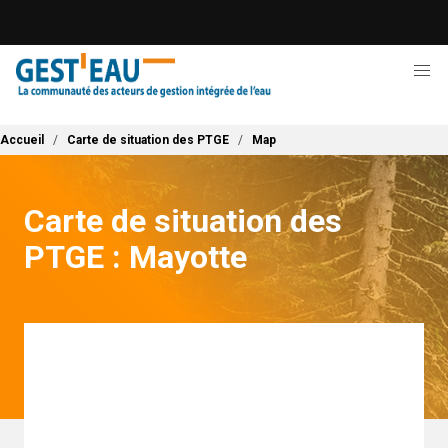
Aller
au
contenu
principal
Fil d'Ariane
Accueil
Carte de situation des PTGE
Map
Carte de situation des
PTGE : Mayotte