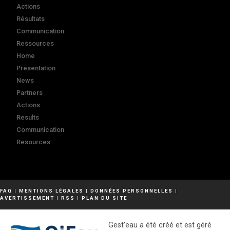
Actions
Résultats
Communication
Ressources
Home
Presentation
News
Partners
Actions
Results
Communication
Resources
FAQ
|
MENTIONS LÉGALES
|
DONNÉES PERSONNELLES
|
AVERTISSEMENT
|
RSS
|
PLAN DU SITE
Gest'eau a été créé et est géré