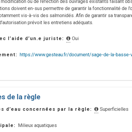
odification ou de réfection des ouvrages existants faisant obst
tions doivent en-sus permettre de garantir la fonctionnalité de l’
notamment vis-à-vis des salmonidés. Afin de garantir sa transpar
d’autorisation prévoit les entretiens adéquats.
c l’aide d’un.e juriste
Oui
lement
https://www.gesteau.fr/document/sage-de-la-basse-v
s de la règle
s d’eau concernées par la règle
Superficielles
ipale
Milieux aquatiques