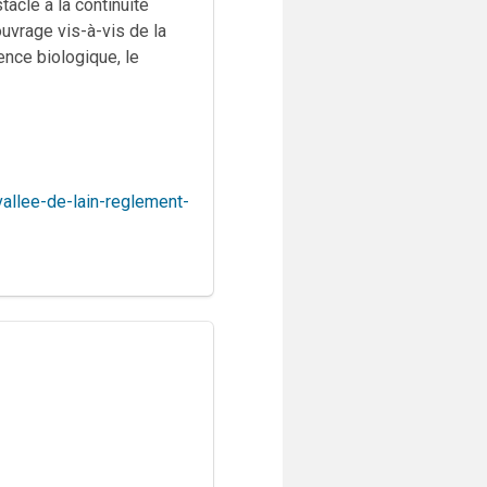
acle à la continuité
ouvrage vis-à-vis de la
ence biologique, le
allee-de-lain-reglement-