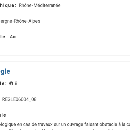
hique
Rhône-Méditerranée
vergne-Rhône-Alpes
te
Ain
ègle
le
8
REGLE06004_08
gle
iologique en cas de travaux sur un ouvrage faisant obstacle à la co