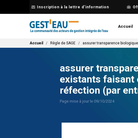
Aller
Inscription à la lettre d'information
Of
au
contenu
principal
Accueil
Fil d'Ariane
Accueil
Règle de SAGE
assurer transparence biologique 
assurer transpar
existants faisant 
réfection (par ent
Page mise à jour le 09/10/2024