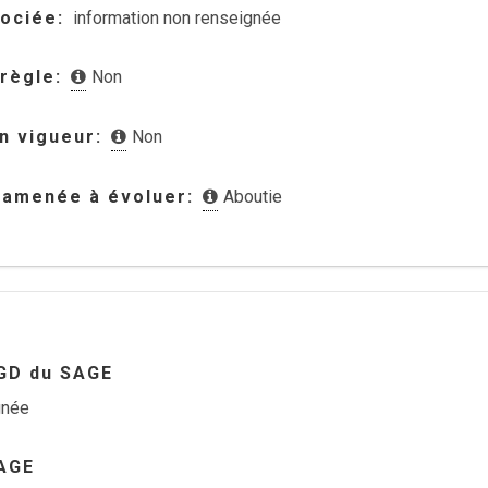
sociée
information non renseignée
 règle
Non
en vigueur
Non
 amenée à évoluer
Aboutie
GD du SAGE
gnée
AGE