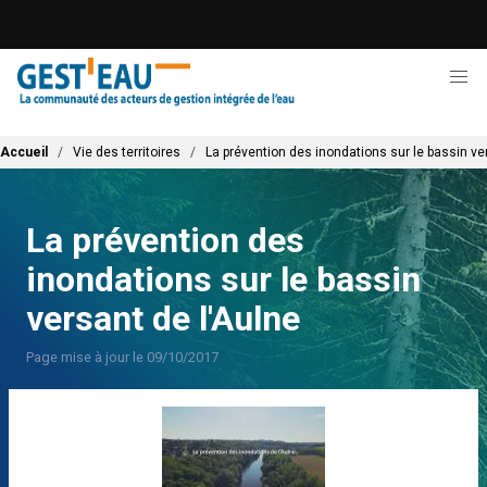
Aller
au
contenu
principal
Fil d'Ariane
Accueil
Vie des territoires
La prévention des inondations sur le bassin ve
La prévention des
inondations sur le bassin
versant de l'Aulne
Page mise à jour le 09/10/2017