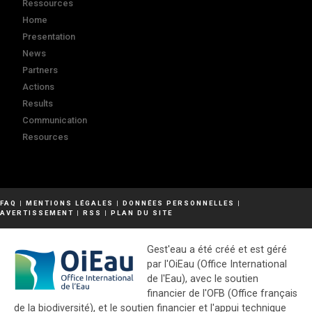
Ressources
Home
Presentation
News
Partners
Actions
Results
Communication
Resources
FAQ
|
MENTIONS LÉGALES
|
DONNÉES PERSONNELLES
|
AVERTISSEMENT
|
RSS
|
PLAN DU SITE
Gest'eau a été créé et est géré
par l'OiEau (Office International
de l'Eau), avec le soutien
financier de l'OFB (Office français
de la biodiversité), et le soutien financier et l'appui technique