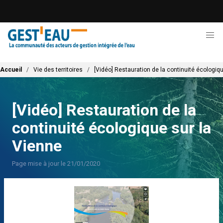
Aller
au
contenu
principal
Fil d'Ariane
Accueil
Vie des territoires
[Vidéo] Restauration de la continuité écologiq
[Vidéo] Restauration de la
continuité écologique sur la
Vienne
Page mise à jour le 21/01/2020