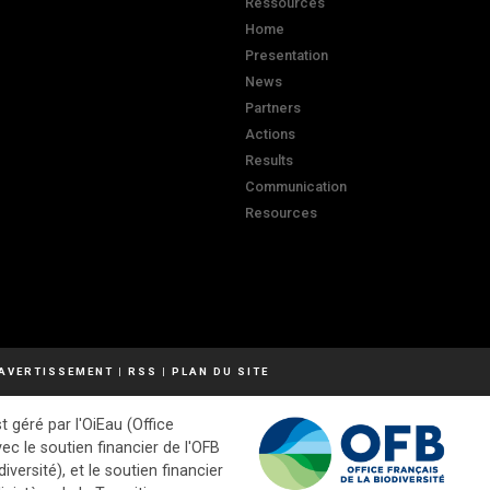
Ressources
Home
Presentation
News
Partners
Actions
Results
Communication
Resources
AVERTISSEMENT
|
RSS
|
PLAN DU SITE
t géré par l'OiEau (Office
vec le soutien financier de l'OFB
diversité), et le soutien financier