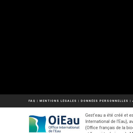
FAQ
|
MENTIONS LÉGALES
|
DONNÉES PERSONNELLES
|
Gest'eau a été créé et es
International de l'Eau), a
(Office français de la bio