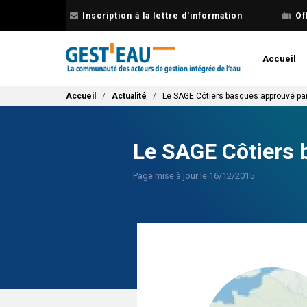
Aller
Inscription à la lettre d'information
Of
au
contenu
principal
Accueil
Fil d'Ariane
Accueil
Actualité
Le SAGE Côtiers basques approuvé par
Le SAGE Côtiers 
Page mise à jour le 16/12/2015