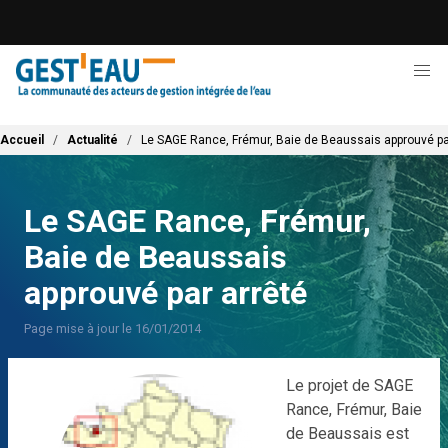
Aller
au
contenu
principal
Fil d'Ariane
Accueil
Actualité
Le SAGE Rance, Frémur, Baie de Beaussais approuvé pa
Le SAGE Rance, Frémur,
Baie de Beaussais
approuvé par arrêté
Page mise à jour le 16/01/2014
Le projet de SAGE
Rance, Frémur, Baie
de Beaussais est