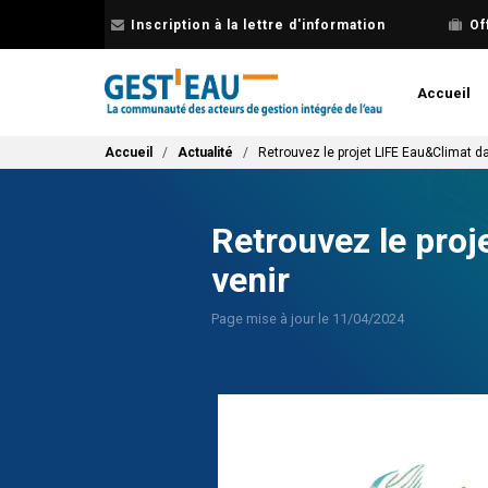
Aller
Inscription à la lettre d'information
Of
au
contenu
principal
Accueil
Fil d'Ariane
Accueil
Actualité
Retrouvez le projet LIFE Eau&Climat 
Retrouvez le pro
venir
Page mise à jour le 11/04/2024