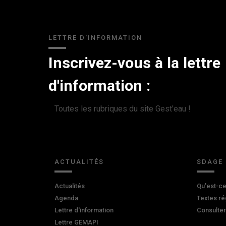
LETTRE D'INFORMATION
Inscrivez-vous à la lettre
d'information :
Toutes les rubriques du site Gest'eau !
ACTUALITÉS
SDAGE
Actualités
Qu'est-ce
Agenda
Textes ré
Lettre d'information
Consulte
Lettre GEMAPI