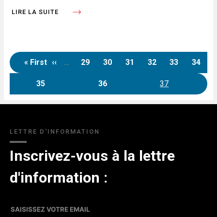
LIRE LA SUITE
« First
‹‹
…
29
30
31
32
33
34
Première page
Page précédente
Page
Page
Page
Page
Page
Page
Pagination
35
36
37
Page
Page
Page
courante
LETTRE D'INFORMATION
Inscrivez-vous à la lettre
d'information :