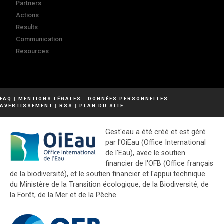
Partners
Actions
Results
Communication
Resources
FAQ
|
MENTIONS LÉGALES
|
DONNÉES PERSONNELLES
|
AVERTISSEMENT
|
RSS
|
PLAN DU SITE
Gest'eau a été créé et est géré
par l'OiEau (Office International
de l'Eau), avec le soutien
financier de l'OFB (Office français
de la biodiversité), et le soutien financier et l'appui technique
du Ministère de la Transition écologique, de la Biodiversité, de
la Forêt, de la Mer et de la Pêche.