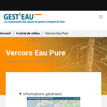
Aller
au
contenu
principal
Fil d'Ariane
Accueil
Contrat de milieu
Vercors Eau Pure
Vercors Eau Pure
Page mise à jour le 22/08/2024
Informations générales