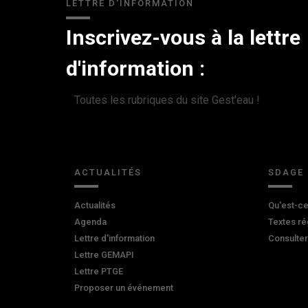
LETTRE D'INFORMATION
Inscrivez-vous à la lettre
d'information :
Toutes les rubriques du site Gest'eau !
ACTUALITÉS
SDAGE
Actualités
Qu'est-ce
Agenda
Textes ré
Lettre d'information
Consulte
Lettre GEMAPI
Lettre PTGE
Proposer un événement