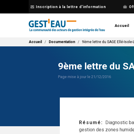
Aller
Inscription à la lettre d'information
Of
au
contenu
principal
Accueil
Fil d'Ariane
Accueil
Documentation
9ème lettre du SAGE Ellé-Isole
9ème lettre du S
Page mise à jour le 21/12/2016
Résumé
Diagnostic bac
gestion des zones humides 