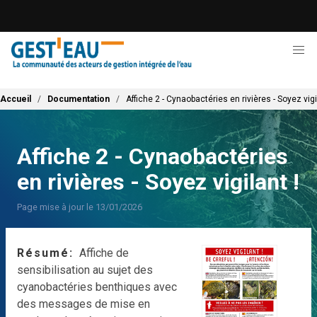
Aller
au
contenu
principal
Fil d'Ariane
Accueil
Documentation
Affiche 2 - Cynaobactéries en rivières - Soyez vigi
Affiche 2 - Cynaobactéries
en rivières - Soyez vigilant !
Page mise à jour le 13/01/2026
Résumé
Affiche de
sensibilisation au sujet des
cyanobactéries benthiques avec
des messages de mise en