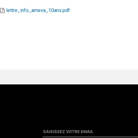
lettre_info_ameva_10ans.pdf