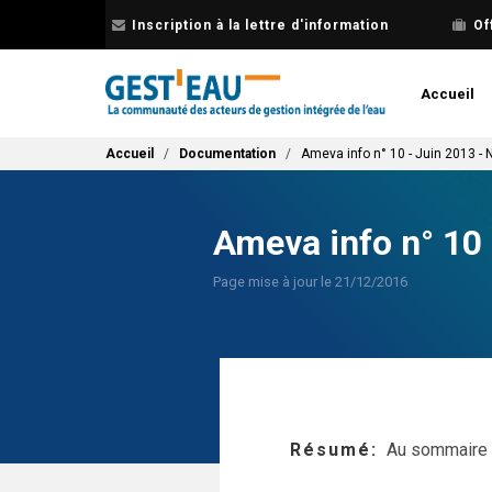
Aller
Inscription à la lettre d'information
Of
au
contenu
principal
Accueil
Fil d'Ariane
Accueil
Documentation
Ameva info n° 10 - Juin 2013 -
Ameva info n° 10
Page mise à jour le 21/12/2016
Résumé
Au sommaire 