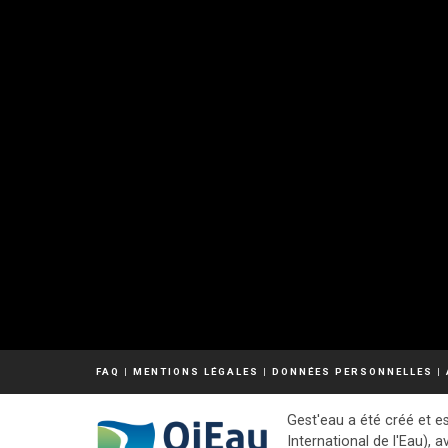
FAQ
|
MENTIONS LÉGALES
|
DONNÉES PERSONNELLES
|
Gest'eau a été créé et es
International de l'Eau), a