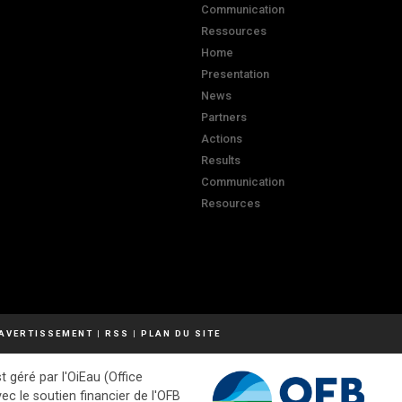
Communication
Ressources
Home
Presentation
News
Partners
Actions
Results
Communication
Resources
AVERTISSEMENT
|
RSS
|
PLAN DU SITE
t géré par l'OiEau (Office
vec le soutien financier de l'OFB