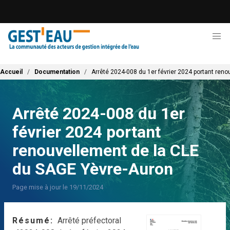
Aller
au
contenu
principal
Fil d'Ariane
Accueil
Documentation
Arrêté 2024-008 du 1er février 2024 portant ren
Arrêté 2024-008 du 1er
février 2024 portant
renouvellement de la CLE
du SAGE Yèvre-Auron
Page mise à jour le 19/11/2024
Résumé
Arrêté préfectoral