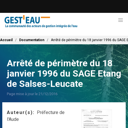
Aller
au
contenu
principal
Fil d'Ariane
Accueil
Documentation
Arrêté de périmètre du 18 janvier 1996 du SAGE
Arrêté de périmètre du 18
janvier 1996 du SAGE Etang
de Salses-Leucate
Page mise à jour le 21/12/2016
Auteur(s)
Préfecture de
l'Aude