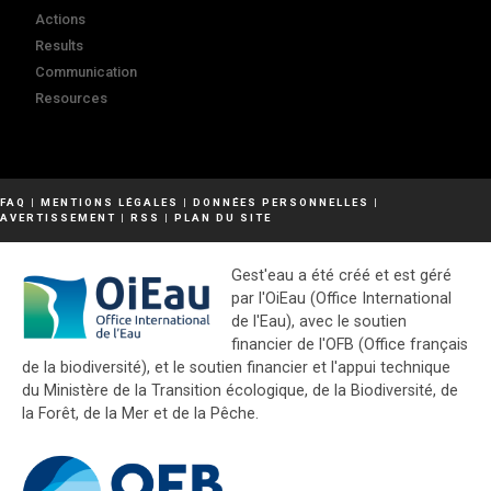
Actions
Results
Communication
Resources
FAQ
|
MENTIONS LÉGALES
|
DONNÉES PERSONNELLES
|
AVERTISSEMENT
|
RSS
|
PLAN DU SITE
Gest'eau a été créé et est géré
par l'OiEau (Office International
de l'Eau), avec le soutien
financier de l'OFB (Office français
de la biodiversité), et le soutien financier et l'appui technique
du Ministère de la Transition écologique, de la Biodiversité, de
la Forêt, de la Mer et de la Pêche.