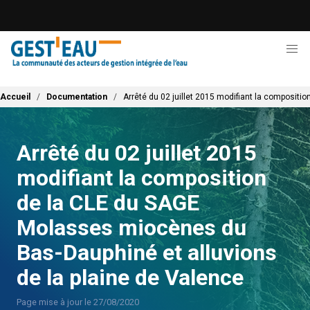
Aller
au
contenu
principal
Fil d'Ariane
Accueil
Documentation
Arrêté du 02 juillet 2015 modifiant la composit
Arrêté du 02 juillet 2015
modifiant la composition
de la CLE du SAGE
Molasses miocènes du
Bas-Dauphiné et alluvions
de la plaine de Valence
Page mise à jour le 27/08/2020